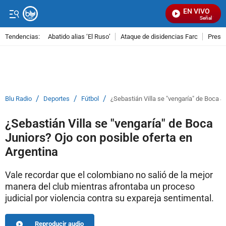
EN VIVO
Señal Visual 
Tendencias:
Abatido alias ‘El Ruso’
Ataque de disidencias Farc
Preso
PUBLICIDAD
/
/
/
Blu Radio
Deportes
Fútbol
¿Sebastián Villa se "vengaría" de Boca J
¿Sebastián Villa se "vengaría" de Boca
Juniors? Ojo con posible oferta en
Argentina
Vale recordar que el colombiano no salió de la mejor
manera del club mientras afrontaba un proceso
judicial por violencia contra su expareja sentimental.
Reproducir audio