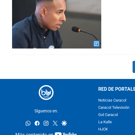
RED DE PORTAL
Noticias Caracol
Caracol Televisión
Síguenos en:
Gol Caracol
whatsapp
facebook
instagram
twitter
google
La Kalle
HJCK
youtube-
Más contenido en