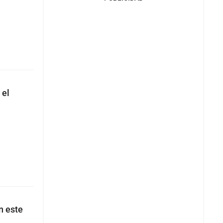
 el
n este