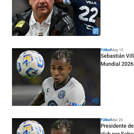
Fútbol
May 13
Sebastián Vil
Mundial 2026
Fútbol
Mar 25
Presidente de
club por Sebas