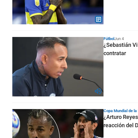
Fútbol
Jun 4
¿Sebastián Vi
contratar
Copa Mundial de la
¿Arturo Reyes
reacción del 