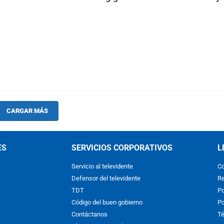
CARGAR MÁS
ES
SERVICIOS CORPORATIVOS
L
Servicio al televidente
Co
Defensor del televidente
Re
TDT
Po
Código del buen gobierno
Po
Contáctanos
Té