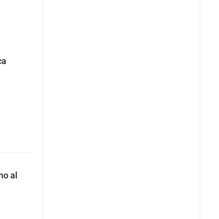
ca
no al