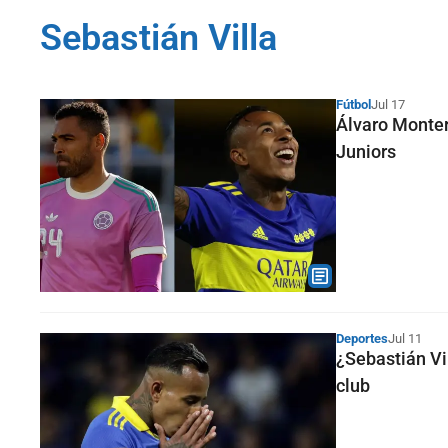
Sebastián Villa
Fútbol
Jul 17
Álvaro Monter
Juniors
Deportes
Jul 11
¿Sebastián Vi
club