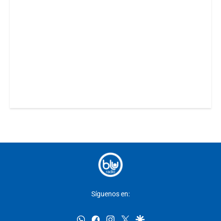
Síguenos en:
whatsapp
facebook
instagram
twitter
google