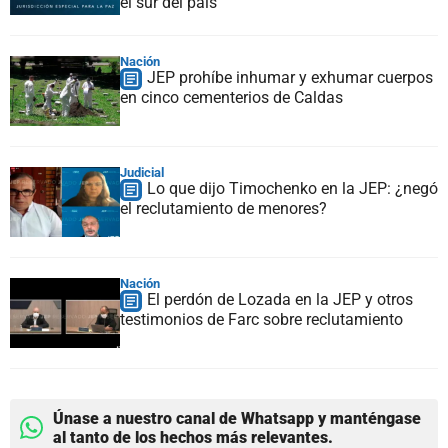
el sur del país
Nación
JEP prohíbe inhumar y exhumar cuerpos
en cinco cementerios de Caldas
Judicial
Lo que dijo Timochenko en la JEP: ¿negó
el reclutamiento de menores?
Nación
El perdón de Lozada en la JEP y otros
testimonios de Farc sobre reclutamiento
Únase a nuestro canal de Whatsapp y manténgase
al tanto de los hechos más relevantes.