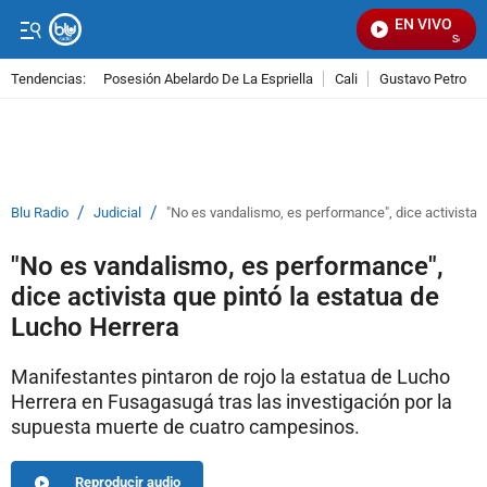
EN VIVO
Señal Vi
Tendencias:
Posesión Abelardo De La Espriella
Cali
Gustavo Petro
PUBLICIDAD
/
/
Blu Radio
Judicial
"No es vandalismo, es performance", dice activista 
"No es vandalismo, es performance",
dice activista que pintó la estatua de
Lucho Herrera
Manifestantes pintaron de rojo la estatua de Lucho
Herrera en Fusagasugá tras las investigación por la
supuesta muerte de cuatro campesinos.
Reproducir audio