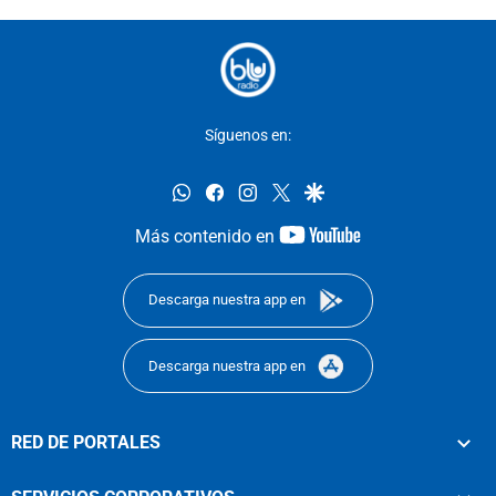
Síguenos en:
whatsapp
facebook
instagram
twitter
google
youtube-
Más contenido en
footer
Descarga nuestra app en
Descarga nuestra app en
RED DE PORTALES