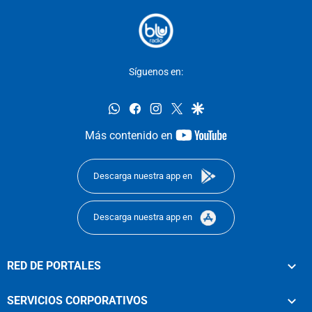
Síguenos en:
whatsapp
facebook
instagram
twitter
google
youtube-
Más contenido en
footer
Descarga nuestra app en
Descarga nuestra app en
RED DE PORTALES
SERVICIOS CORPORATIVOS