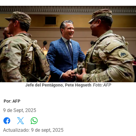
Jefe del Pentágono, Pete Hegseth
Foto: AFP
Por:
AFP
9 de Sept, 2025
Whatsapp
Facebook
X
Actualizado: 9 de sept, 2025