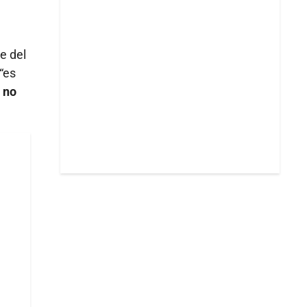
e del
“es
 no