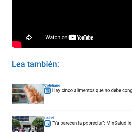
Lea también:
Cotidiano
Hay cinco alimentos que no debe cong
Salud
“Ya parecen la pobrecita”: MinSalud l