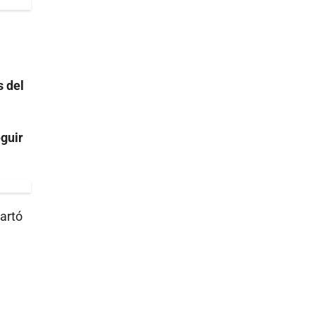
s del
guir
cartó