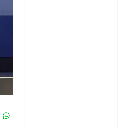
Whatsapp
k