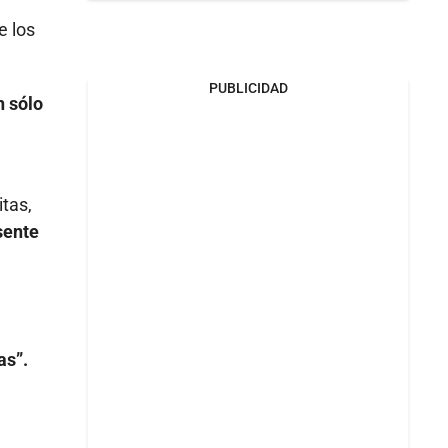
e los
PUBLICIDAD
 sólo
itas,
sente
as”.