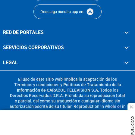
Descarga nuestra app en
RED DE PORTALES
SERVICIOS CORPORATIVOS
LEGAL
El uso de este sitio web implica la aceptación de los
Términos y condiciones
y
Políticas de Tratamiento de la
Información
de
CARACOL TELEVISIÓN S.A.
Todos los
Derechos Reservados D.R.A. Prohibida su reproducción total
o parcial, así como su traducción a cualquier idioma sin
autorización escrita de su titular. Reproduction in whole or in
c
part, or translation without written permission is prohibited.
All rights reserved 2025.
PUBLICIDAD
MIEMBRO DE: