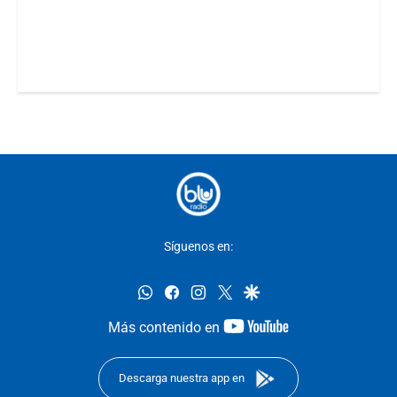
Síguenos en:
whatsapp
facebook
instagram
twitter
google
youtube-
Más contenido en
footer
Descarga nuestra app en