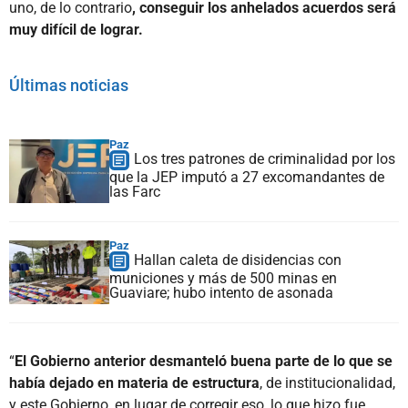
uno, de lo contrario
, conseguir los anhelados acuerdos será
muy difícil de lograr.
Últimas noticias
Paz
Los tres patrones de criminalidad por los
que la JEP imputó a 27 excomandantes de
las Farc
Paz
Hallan caleta de disidencias con
municiones y más de 500 minas en
Guaviare; hubo intento de asonada
“
El Gobierno anterior desmanteló buena parte de lo que se
había dejado en materia de estructura
, de institucionalidad,
y este Gobierno, en lugar de corregir eso, lo que hizo fue