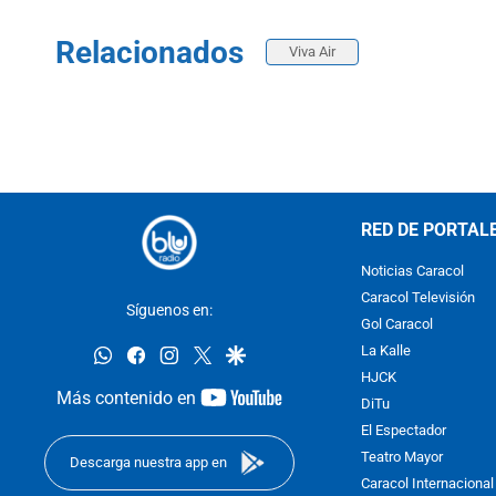
Relacionados
Viva Air
RED DE PORTAL
Noticias Caracol
Caracol Televisión
Síguenos en:
Gol Caracol
whatsapp
facebook
instagram
twitter
google
La Kalle
HJCK
youtube-
Más contenido en
DiTu
footer
El Espectador
Teatro Mayor
Descarga nuestra app en
Caracol Internacional