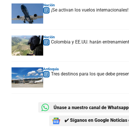
Nación
¡Se activan los vuelos internacionales
Nación
Colombia y EE.UU. harán entrenamien
Antioquia
Tres destinos para los que debe prese
Únase a nuestro canal de Whatsapp 
✔️ Síganos en Google Noticias 