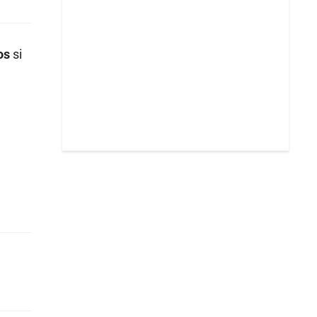
sos
si