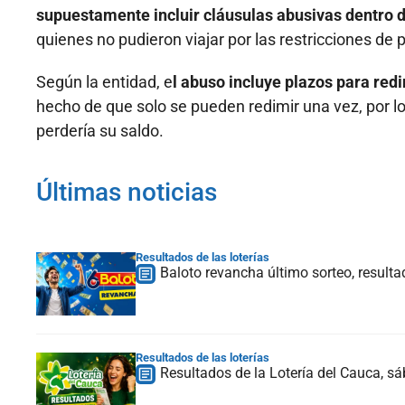
supuestamente incluir cláusulas abusivas dentro d
quienes no pudieron viajar por las restricciones de
Según la entidad, e
l abuso incluye plazos para redi
hecho de que solo se pueden redimir una vez, por lo
perdería su saldo.
Últimas noticias
Resultados de las loterías
Baloto revancha último sorteo, result
Resultados de las loterías
Resultados de la Lotería del Cauca, 