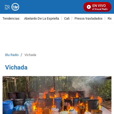
EN VIVO
Señal Visual Radio
Tendencias:
Abelardo De La Espriella
Cali
Presos trasladados
Rie
PUBLICIDAD
/
Blu Radio
Vichada
Vichada