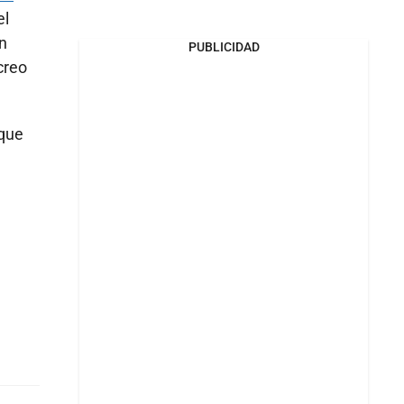
el
n
PUBLICIDAD
creo
 que