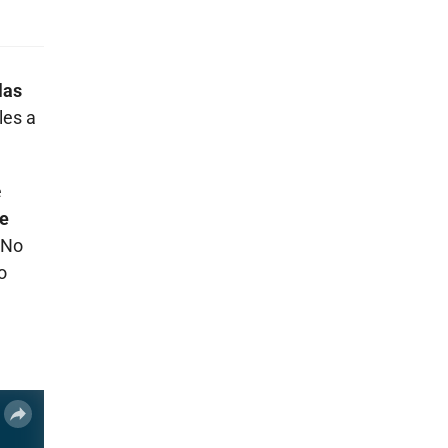
las
les a
e
se
 No
o