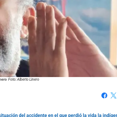
nero
Foto: Alberto Linero
Faceboo
X
situación del accidente en el que perdió la vida la indíge