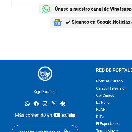
Únase a nuestro canal de Whatsapp 
✔️ Síganos en Google Noticias 
RED DE PORTAL
Noticias Caracol
Caracol Televisión
Síguenos en:
Gol Caracol
whatsapp
facebook
instagram
twitter
google
La Kalle
HJCK
youtube-
Más contenido en
DiTu
footer
El Espectador
Teatro Mayor