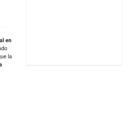
al en
ndo
que la
a