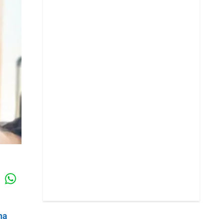
Whatsapp
k
na