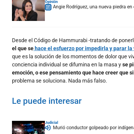
Opinión
Angie Rodríguez, una nueva piedra en 
Desde el Código de Hammurabi -tratando de ponerle
el que se
hace el esfuerzo por impedirla y parar la 
que es la solución de los momentos de dolor que viv
conciencia individual se difumina en la masa y
se pi
emoción, o ese pensamiento que hace creer que si 
problema se soluciona. Nada más falso.
Le puede interesar
Judicial
Murió conductor golpeado por indígen