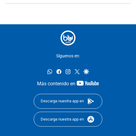
Síguenos en:
whatsapp
facebook
instagram
twitter
google
youtube-
Más contenido en
footer
Descarga nuestra app en
Descarga nuestra app en