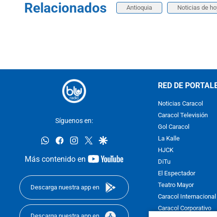
Relacionados
Antioquia
Noticias de ho
RED DE PORTAL
Noticias Caracol
Caracol Televisión
Síguenos en:
Gol Caracol
whatsapp
facebook
instagram
twitter
google
La Kalle
HJCK
youtube-
Más contenido en
DiTu
footer
El Espectador
Teatro Mayor
Descarga nuestra app en
Caracol Internacional
Caracol Corporativo
Descarga nuestra app en