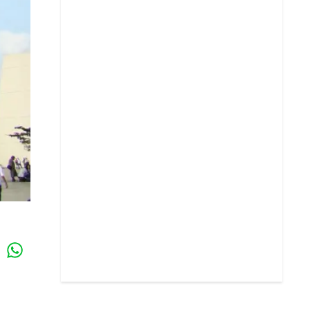
Whatsapp
k