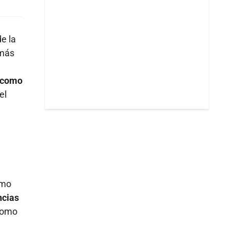
e la
 más
s como
el
omo
ncias
como