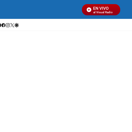
EN VIVO
Señal Visual Radio
hatsapp
youtube
facebook
instagram
twitter
google