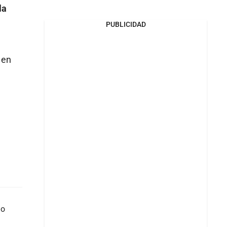
la
PUBLICIDAD
 en
do