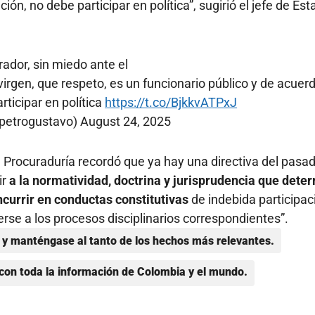
ión, no debe participar en política”, sugirió el jefe de Est
ador, sin miedo ante el
u virgen, que respeto, es un funcionario público y de acuer
rticipar en política
https://t.co/BjkkvATPxJ
petrogustavo)
August 24, 2025
a Procuraduría recordó que ya hay una directiva del pasa
ir
a la normatividad, doctrina y jurisprudencia que dete
currir en conductas constitutivas
de indebida participac
erse a los procesos disciplinarios correspondientes”.
y manténgase al tanto de los hechos más relevantes.
con toda la información de Colombia y el mundo.