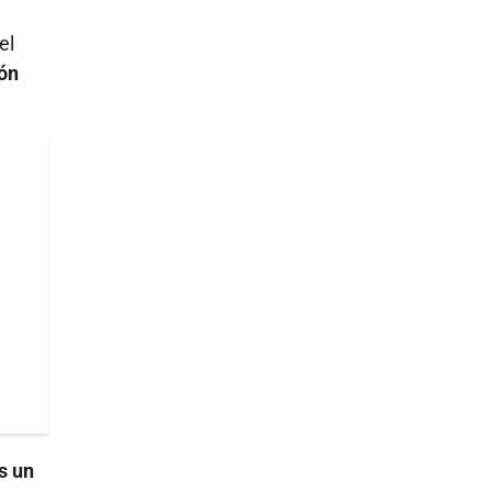
el
ión
s un