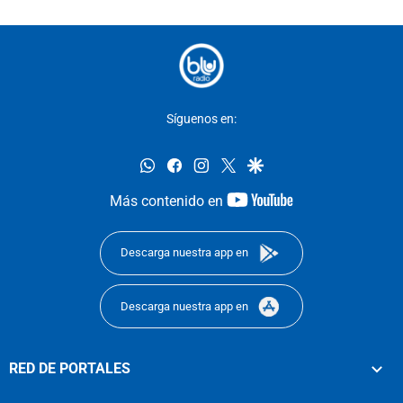
Síguenos en:
whatsapp
facebook
instagram
twitter
google
youtube-
Más contenido en
footer
Descarga nuestra app en
Descarga nuestra app en
RED DE PORTALES