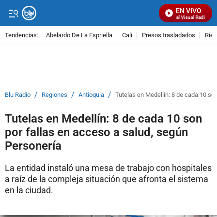
EN VIVO
Señal Visual Radio
Tendencias:
Abelardo De La Espriella
Cali
Presos trasladados
Rie
PUBLICIDAD
/
/
/
Blu Radio
Regiones
Antioquia
Tutelas en Medellín: 8 de cada 10 so
Tutelas en Medellín: 8 de cada 10 son
por fallas en acceso a salud, según
Personería
La entidad instaló una mesa de trabajo con hospitales
a raíz de la compleja situación que afronta el sistema
en la ciudad.