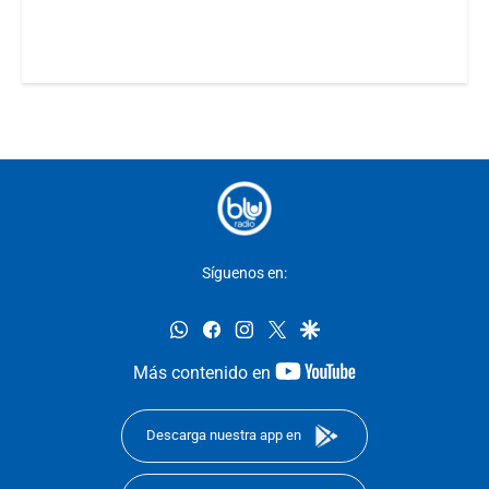
Síguenos en:
whatsapp
facebook
instagram
twitter
google
youtube-
Más contenido en
footer
Descarga nuestra app en