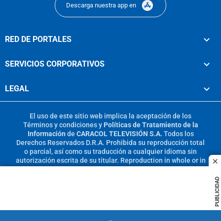
Descarga nuestra app en
RED DE PORTALES
SERVICIOS CORPORATIVOS
LEGAL
El uso de este sitio web implica la aceptación de los
Términos y condiciones
y
Políticas de Tratamiento de la
Información
de
CARACOL TELEVISIÓN S.A.
Todos los
Derechos Reservados D.R.A. Prohibida su reproducción total
o parcial, así como su traducción a cualquier idioma sin
autorización escrita de su titular. Reproduction in whole or in
c
part, or translation without written permission is prohibited.
All rights reserved 2025.
PUBLICIDAD
MIEMBRO DE: