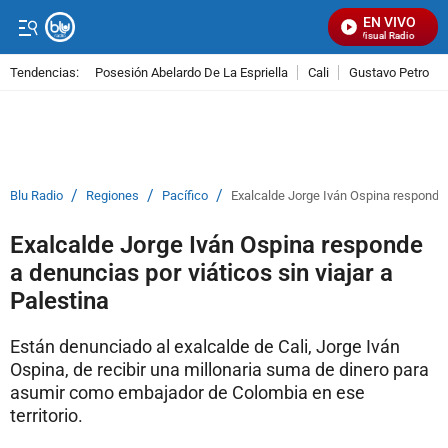
EN VIVO
Señal Visual Radio
Tendencias:
Posesión Abelardo De La Espriella
Cali
Gustavo Petro
PUBLICIDAD
/
/
/
Blu Radio
Regiones
Pacífico
Exalcalde Jorge Iván Ospina responde a
Exalcalde Jorge Iván Ospina responde
a denuncias por viáticos sin viajar a
Palestina
Están denunciado al exalcalde de Cali, Jorge Iván
Ospina, de recibir una millonaria suma de dinero para
asumir como embajador de Colombia en ese
territorio.