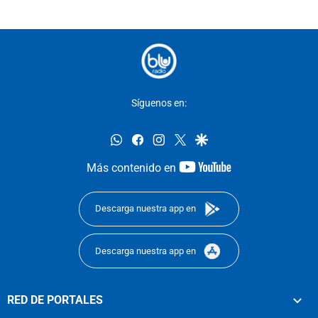
Síguenos en:
whatsapp
facebook
instagram
twitter
google
youtube-
Más contenido en
footer
Descarga nuestra app en
Descarga nuestra app en
RED DE PORTALES