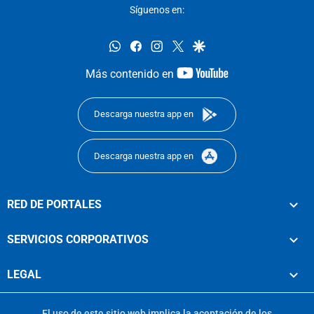
Síguenos en:
whatsapp
facebook
instagram
twitter
google
youtube-
Más contenido en
footer
Descarga nuestra app en
Descarga nuestra app en
RED DE PORTALES
SERVICIOS CORPORATIVOS
LEGAL
El uso de este sitio web implica la aceptación de los