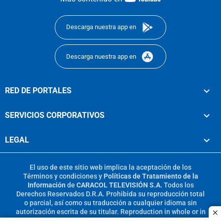
footer
Descarga nuestra app en
Descarga nuestra app en
RED DE PORTALES
SERVICIOS CORPORATIVOS
LEGAL
El uso de este sitio web implica la aceptación de los
Términos y condiciones
y
Políticas de Tratamiento de la
Información
de
CARACOL TELEVISIÓN S.A.
Todos los
Derechos Reservados D.R.A. Prohibida su reproducción total
o parcial, así como su traducción a cualquier idioma sin
autorización escrita de su titular. Reproduction in whole or in
c
part, or translation without written permission is prohibited.