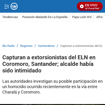
EN VIVO
Señal Visual Radio
Tendencias:
Posesión Abelardo De La Espriella
Papa León XIV
Alfons
PUBLICIDAD
/
/
/
Blu Radio
Regiones
Santanderes
Capturan a extorsionistas del ELN
Capturan a extorsionistas del ELN en
Coromoro, Santander; alcalde había
sido intimidado
Las autoridades investigan su posible participación en
un homicidio ocurrido recientemente en la vía entre
Charalá y Coromoro.