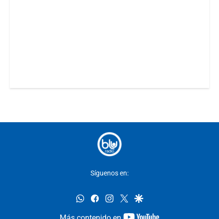
Síguenos en:
whatsapp
facebook
instagram
twitter
google
youtube-
Más contenido en