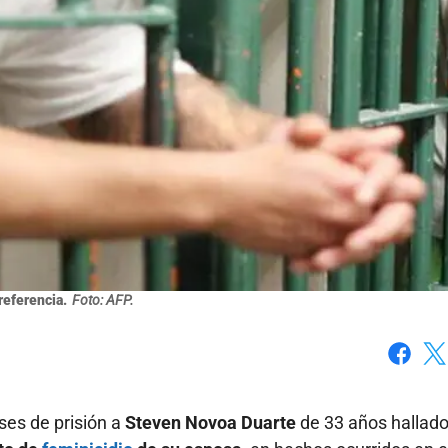
referencia.
Foto: AFP.
Faceboo
X
ses de prisión a
Steven Novoa Duarte
de 33 años hallad