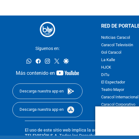
RED DE PORTAL
Noticias Caracol
Caracol Televisión
Síguenos en:
Gol Caracol
whatsapp
facebook
instagram
twitter
google
La Kalle
HJCK
youtube-
Más contenido en
DiTu
footer
El Espectador
Teatro Mayor
Descarga nuestra app en
Caracol Internacional
Caracol Corporativo
Descarga nuestra app en
Caracol Next
El uso de este sitio web implica la aceptación de los
Térmi
TELEVISIÓN S.A.
Todos los Derechos Reservados D.R.A. Pro