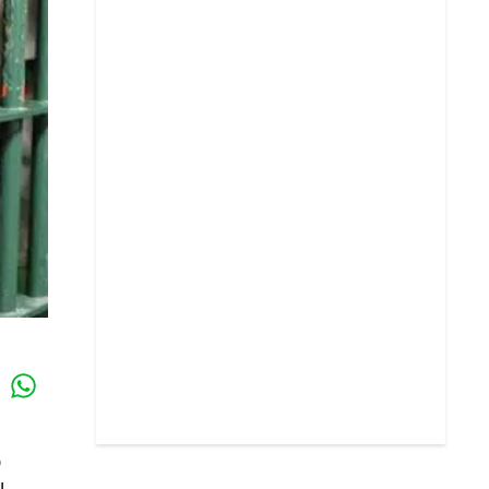
Whatsapp
k
o