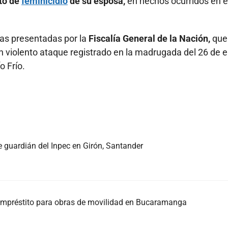
nto de
feminicidio
de su esposa,
en hechos ocurridos en e
ebas presentadas por la
Fiscalía General de la Nación,
que
n violento ataque registrado en la madrugada del 26 de 
o Frío.
e guardián del Inpec en Girón, Santander
l empréstito para obras de movilidad en Bucaramanga