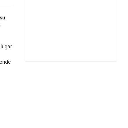
 su
n
 lugar
donde