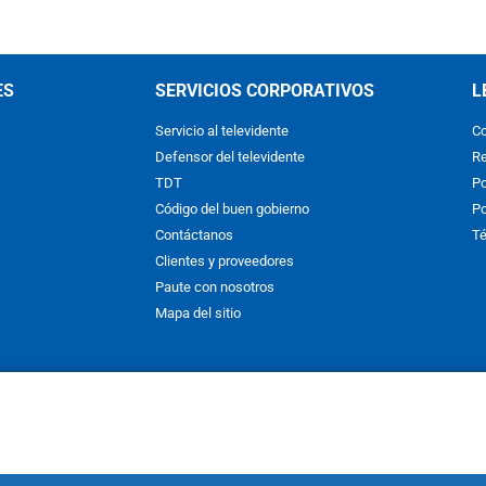
ES
SERVICIOS CORPORATIVOS
L
Servicio al televidente
Co
Defensor del televidente
Re
TDT
Po
Código del buen gobierno
Po
Contáctanos
Té
Clientes y proveedores
Paute con nosotros
Mapa del sitio
nos y condiciones
y
Políticas de Tratamiento de la Información
de
CAR
hibida su reproducción total o parcial, así como su traducción a cual