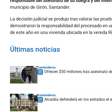
responsable del asesinato de su suegra y del inte
municipio de Girón, Santander.
La decisión judicial se produjo tras valorar las pru
demostraron la responsabilidad del procesado en u
de este año en una vivienda ubicada en la vereda Rí
Últimas noticias
Santanderes
Ofrecen $50 millones tras asesinato d
Santanderes
Alcaldía defenderá en los estrados e