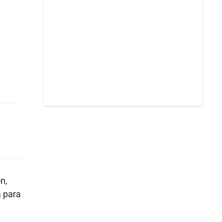
n,
a para