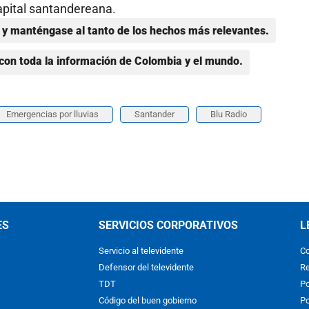
capital santandereana.
y manténgase al tanto de los hechos más relevantes.
con toda la información de Colombia y el mundo.
Emergencias por lluvias
Santander
Blu Radio
ES
SERVICIOS CORPORATIVOS
L
Servicio al televidente
Co
Defensor del televidente
Re
TDT
Po
Código del buen gobierno
Po