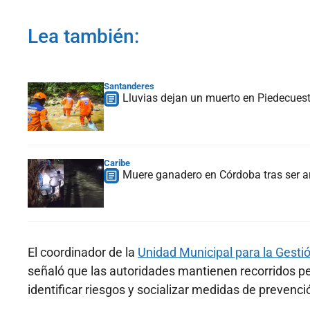
Lea también:
Santanderes
Lluvias dejan un muerto en Piedecues
Caribe
Muere ganadero en Córdoba tras ser ar
El coordinador de la
Unidad Municipal para la Gesti
señaló que las autoridades mantienen recorridos 
identificar riesgos y socializar medidas de prevenc