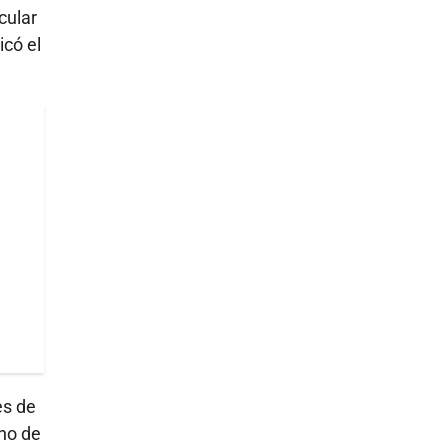
cular
có el
es de
eno de