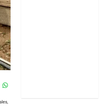
Whatsapp
k
ales,