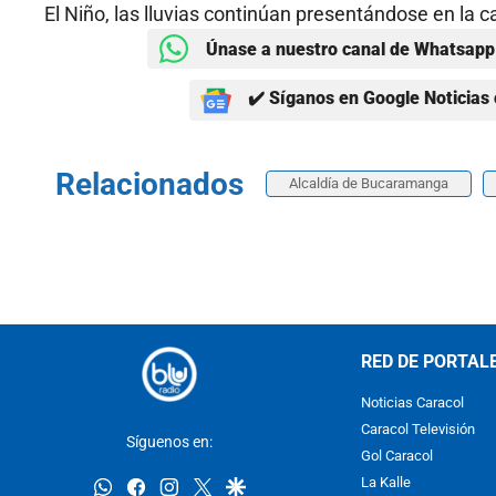
El Niño, las lluvias continúan presentándose en la 
Únase a nuestro canal de Whatsapp 
✔️ Síganos en Google Noticias 
Relacionados
Alcaldía de Bucaramanga
RED DE PORTAL
Noticias Caracol
Caracol Televisión
Síguenos en:
Gol Caracol
whatsapp
facebook
instagram
twitter
google
La Kalle