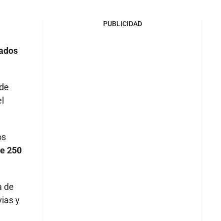
PUBLICIDAD
cados
 de
el
os
de 250
a de
ias y