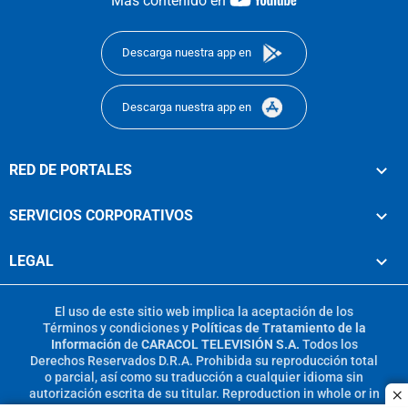
Más contenido en
footer
Descarga nuestra app en
Descarga nuestra app en
RED DE PORTALES
SERVICIOS CORPORATIVOS
LEGAL
El uso de este sitio web implica la aceptación de los
Términos y condiciones
y
Políticas de Tratamiento de la
Información
de
CARACOL TELEVISIÓN S.A.
Todos los
Derechos Reservados D.R.A. Prohibida su reproducción total
o parcial, así como su traducción a cualquier idioma sin
autorización escrita de su titular. Reproduction in whole or in
c