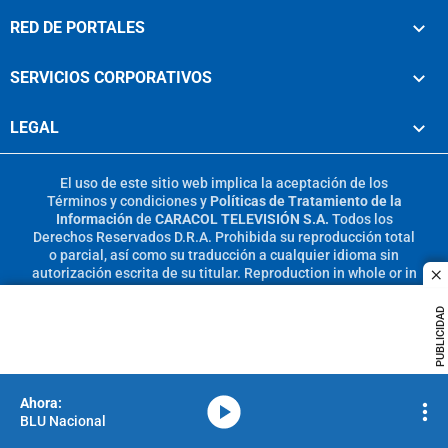
RED DE PORTALES
SERVICIOS CORPORATIVOS
LEGAL
El uso de este sitio web implica la aceptación de los
Términos y condiciones
y
Políticas de Tratamiento de la
Información
de
CARACOL TELEVISIÓN S.A.
Todos los
Derechos Reservados D.R.A. Prohibida su reproducción total
o parcial, así como su traducción a cualquier idioma sin
autorización escrita de su titular. Reproduction in whole or in
c
part, or translation without written permission is prohibited.
All rights reserved 2025.
PUBLICIDAD
MIEMBRO DE:
media-icon
BLU Nacional