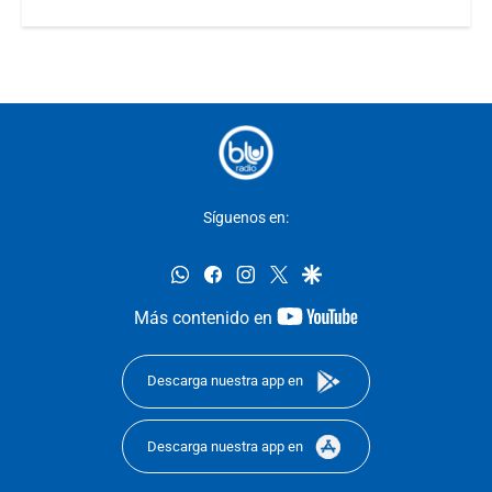
Síguenos en:
whatsapp
facebook
instagram
twitter
google
youtube-
Más contenido en
footer
Descarga nuestra app en
Descarga nuestra app en