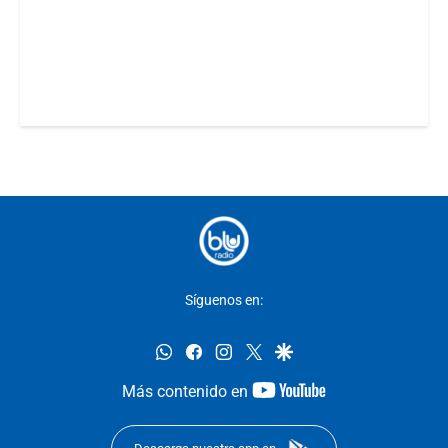
Síguenos en:
whatsapp
facebook
instagram
twitter
google
youtube-
Más contenido en
footer