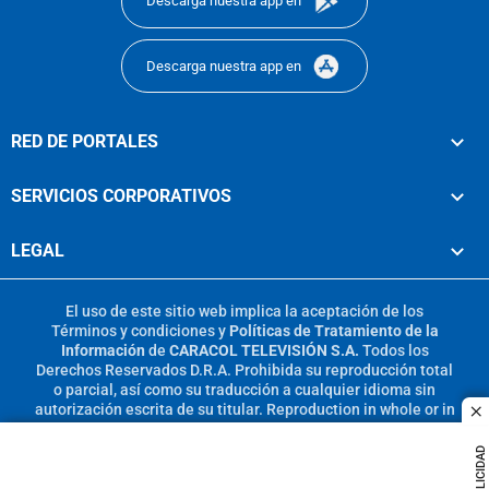
Descarga nuestra app en
Descarga nuestra app en
RED DE PORTALES
SERVICIOS CORPORATIVOS
LEGAL
El uso de este sitio web implica la aceptación de los
Términos y condiciones
y
Políticas de Tratamiento de la
Información
de
CARACOL TELEVISIÓN S.A.
Todos los
Derechos Reservados D.R.A. Prohibida su reproducción total
o parcial, así como su traducción a cualquier idioma sin
autorización escrita de su titular. Reproduction in whole or in
c
part, or translation without written permission is prohibited.
All rights reserved 2025.
PUBLICIDAD