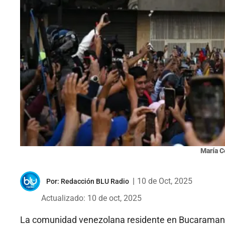
María C
|
10 de Oct, 2025
Por:
Redacción BLU Radio
Actualizado: 10 de oct, 2025
La comunidad venezolana residente en Bucaramanga 