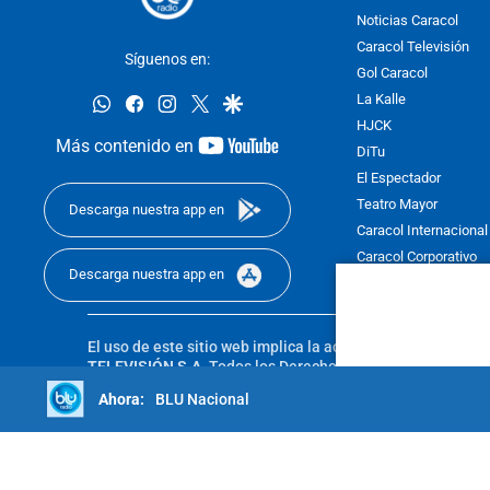
Noticias Caracol
Caracol Televisión
Síguenos en:
Gol Caracol
whatsapp
facebook
instagram
twitter
google
La Kalle
HJCK
youtube-
Más contenido en
DiTu
footer
El Espectador
Teatro Mayor
Descarga nuestra app en
Caracol Internacional
Caracol Corporativo
Descarga nuestra app en
Caracol Next
El uso de este sitio web implica la aceptación de los
Térmi
TELEVISIÓN S.A.
Todos los Derechos Reservados D.R.A. Pro
sin autorización escrita de su titular. Reproduction in whole
BLU Nacional
reserved 2025.