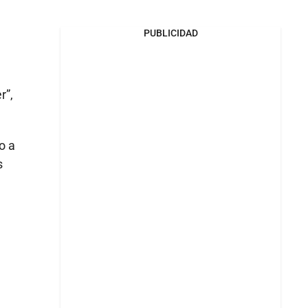
PUBLICIDAD
r”,
o a
s