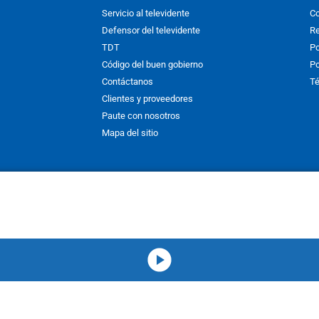
Servicio al televidente
Co
Defensor del televidente
Re
TDT
Po
Código del buen gobierno
Po
Contáctanos
Té
Clientes y proveedores
Paute con nosotros
Mapa del sitio
nos y condiciones
y
Políticas de Tratamiento de la Información
de
CAR
hibida su reproducción total o parcial, así como su traducción a cual
 or in part, or translation without written permission is prohibited. All 
media-icon