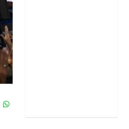
Whatsapp
k