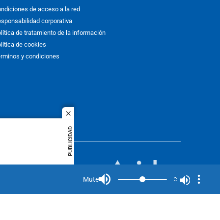
ndiciones de acceso a la red
sponsabilidad corporativa
lítica de tratamiento de la información
lítica de cookies
rminos y condiciones
close
PUBLICIDAD
ACOL
quier idioma
MIEMBRO DE:
rights
Mute
Mute