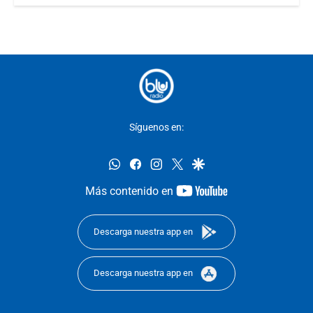
Síguenos en:
whatsapp
facebook
instagram
twitter
google
youtube-
Más contenido en
footer
Descarga nuestra app en
Descarga nuestra app en