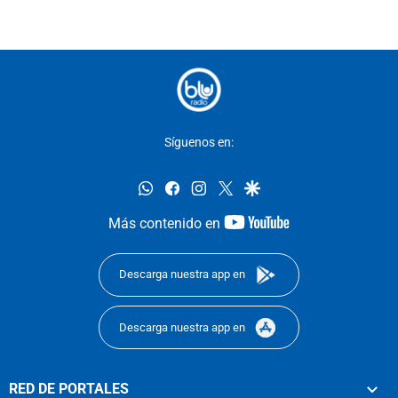
Síguenos en:
whatsapp
facebook
instagram
twitter
google
youtube-
Más contenido en
footer
Descarga nuestra app en
Descarga nuestra app en
RED DE PORTALES