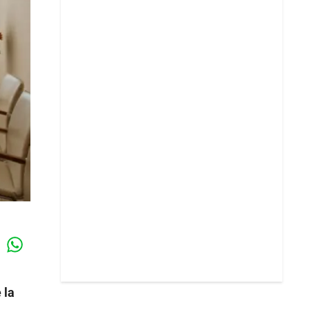
Whatsapp
k
 la