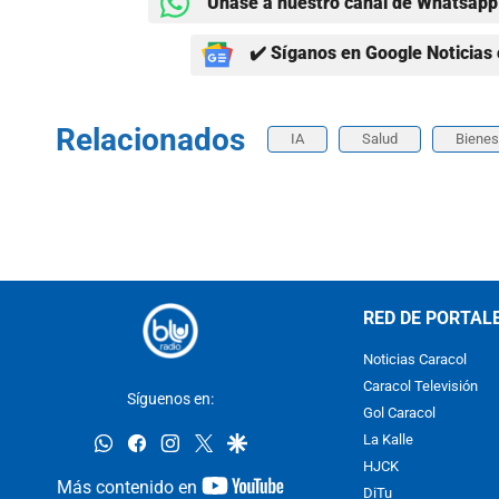
Únase a nuestro canal de Whatsapp 
✔️ Síganos en Google Noticias 
Relacionados
IA
Salud
Bienes
RED DE PORTAL
Noticias Caracol
Caracol Televisión
Síguenos en:
Gol Caracol
whatsapp
facebook
instagram
twitter
google
La Kalle
HJCK
youtube-
Más contenido en
DiTu