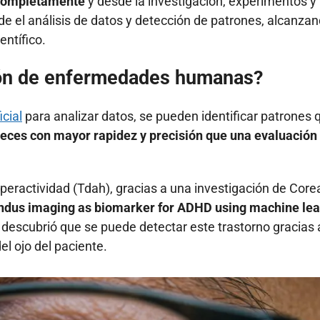
ó completamente
y desde la investigación, experimentos y
de el análisis de datos y detección de patrones, alcanza
ntífico.
ción de enfermedades humanas?
icial
para analizar datos, se pueden identificar patrones 
veces con mayor rapidez y precisión que una evaluación
iperactividad (Tdah), gracias a una investigación de Core
undus imaging as biomarker for ADHD using machine lea
 descubrió que se puede detectar este trastorno gracias 
el ojo del paciente.