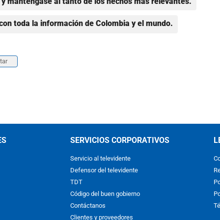
y manténgase al tanto de los hechos más relevantes.
con toda la información de Colombia y el mundo.
tar
ES
SERVICIOS CORPORATIVOS
L
Servicio al televidente
Co
Defensor del televidente
Re
TDT
Po
Código del buen gobierno
Po
Contáctanos
Té
Clientes y proveedores