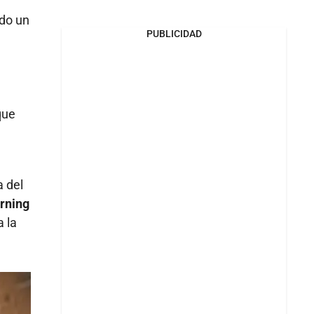
ndo un
PUBLICIDAD
que
a del
rning
a la