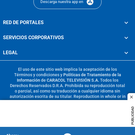
Descarga nuestra app en
RED DE PORTALES
SERVICIOS CORPORATIVOS
LEGAL
El uso de este sitio web implica la aceptación de los
Términos y condiciones
y
Políticas de Tratamiento de la
Información
de
CARACOL TELEVISIÓN S.A.
Todos los
Derechos Reservados D.R.A. Prohibida su reproducción total
o parcial, así como su traducción a cualquier idioma sin
autorización escrita de su titular. Reproduction in whole or in
c
part, or translation without written permission is prohibited.
All rights reserved 2025.
PUBLICIDAD
MIEMBRO DE: