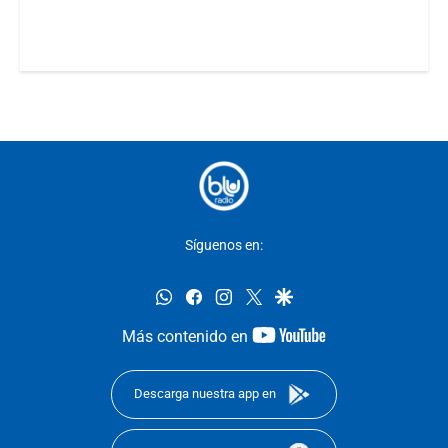
Síguenos en:
whatsapp
facebook
instagram
twitter
google
youtube-
Más contenido en
footer
Descarga nuestra app en