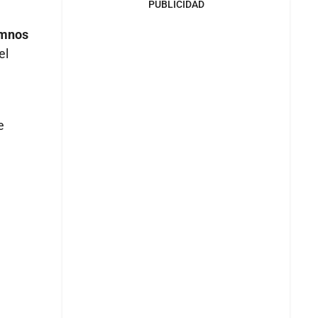
PUBLICIDAD
umnos
el
e