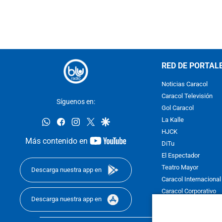
RED DE PORTAL
Noticias Caracol
Caracol Televisión
Síguenos en:
Gol Caracol
whatsapp
facebook
instagram
twitter
google
La Kalle
HJCK
youtube-
Más contenido en
DiTu
footer
El Espectador
Teatro Mayor
Descarga nuestra app en
Caracol Internacional
Caracol Corporativo
Descarga nuestra app en
Caracol Next