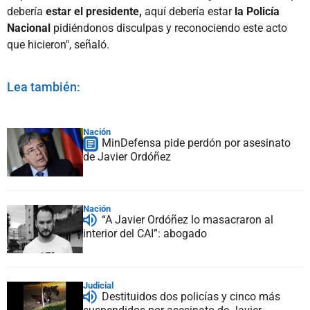
debería
estar el presidente,
aquí debería estar
la Policía
Nacional
pidiéndonos disculpas y reconociendo este acto
que hicieron", señaló.
Lea también:
Nación
MinDefensa pide perdón por asesinato
de Javier Ordóñez
Nación
“A Javier Ordóñez lo masacraron al
interior del CAI”: abogado
Judicial
Destituidos dos policías y cinco más