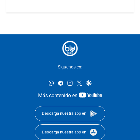
Síguenos en:
whatsapp
facebook
instagram
twitter
google
youtube-
Más contenido en
footer
Descarga nuestra app en
Descarga nuestra app en