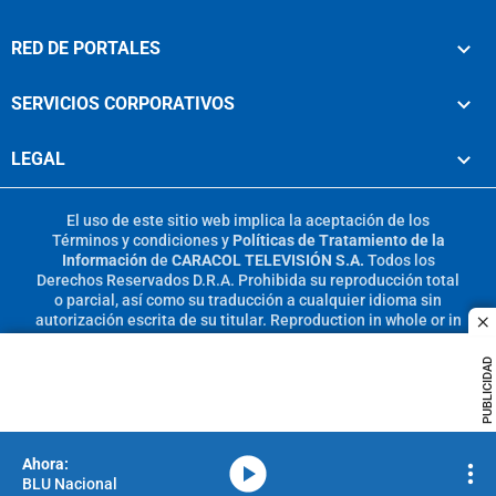
RED DE PORTALES
SERVICIOS CORPORATIVOS
LEGAL
El uso de este sitio web implica la aceptación de los
Términos y condiciones
y
Políticas de Tratamiento de la
Información
de
CARACOL TELEVISIÓN S.A.
Todos los
Derechos Reservados D.R.A. Prohibida su reproducción total
o parcial, así como su traducción a cualquier idioma sin
autorización escrita de su titular. Reproduction in whole or in
c
part, or translation without written permission is prohibited.
All rights reserved 2025.
PUBLICIDAD
MIEMBRO DE:
media-icon
BLU Nacional