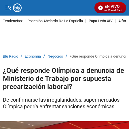
EN VIVO
Señal Visual Radio
Tendencias:
Posesión Abelardo De La Espriella
Papa León XIV
Alfons
PUBLICIDAD
/
/
/
Blu Radio
Economía
Negocios
¿Qué responde Olímpica a denuncia d
¿Qué responde Olímpica a denuncia de
Ministerio de Trabajo por supuesta
precarización laboral?
De confirmarse las irregularidades, supermercados
Olímpica podría enfrentar sanciones económicas.