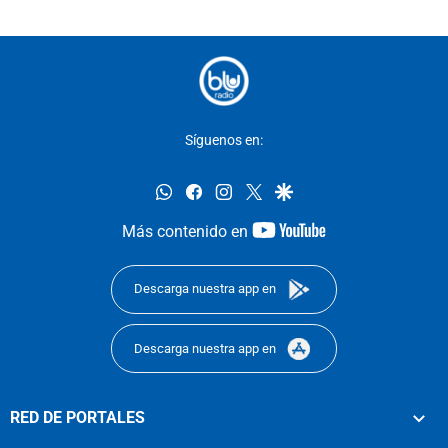
Síguenos en:
whatsapp
facebook
instagram
twitter
google
youtube-
Más contenido en
footer
Descarga nuestra app en
Descarga nuestra app en
RED DE PORTALES