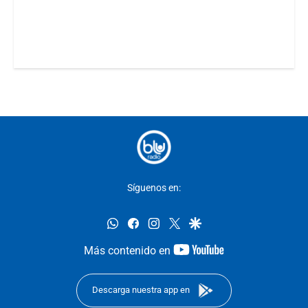
Síguenos en:
whatsapp
facebook
instagram
twitter
google
youtube-
Más contenido en
footer
Descarga nuestra app en