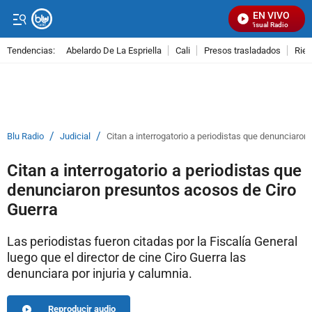
EN VIVO
Señal Visual Radio
Tendencias:
Abelardo De La Espriella
Cali
Presos trasladados
Rie
PUBLICIDAD
/
/
Blu Radio
Judicial
Citan a interrogatorio a periodistas que denunciaro
Citan a interrogatorio a periodistas que
denunciaron presuntos acosos de Ciro
Guerra
Las periodistas fueron citadas por la Fiscalía General
luego que el director de cine Ciro Guerra las
denunciara por injuria y calumnia.
Reproducir audio