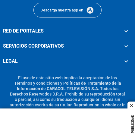
Descarga nuestra app en
RED DE PORTALES
SERVICIOS CORPORATIVOS
LEGAL
El uso de este sitio web implica la aceptación de los
Términos y condiciones
y
Políticas de Tratamiento de la
Información
de
CARACOL TELEVISIÓN S.A.
Todos los
Derechos Reservados D.R.A. Prohibida su reproducción total
o parcial, así como su traducción a cualquier idioma sin
autorización escrita de su titular. Reproduction in whole or in
c
part, or translation without written permission is prohibited.
All rights reserved 2025.
PUBLICIDAD
MIEMBRO DE: