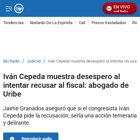
EN VIVO
Señal Visual Radio
Tendencias:
Abelardo De La Espriella
Cali
Presos trasladados
Rie
PUBLICIDAD
/
/
Blu Radio
Judicial
Iván Cepeda muestra desespero al intentar recusar a
Iván Cepeda muestra desespero al
intentar recusar al fiscal: abogado de
Uribe
Jaime Granados aseguró que si el congresista Iván
Cepeda pide la recusación, sería una acción temeraria
y delirante.
Reproducir audio