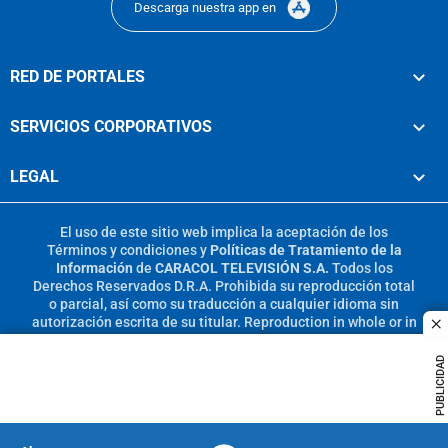
Descarga nuestra app en
RED DE PORTALES
SERVICIOS CORPORATIVOS
LEGAL
El uso de este sitio web implica la aceptación de los
Términos y condiciones
y
Políticas de Tratamiento de la
Información
de
CARACOL TELEVISIÓN S.A.
Todos los
Derechos Reservados D.R.A. Prohibida su reproducción total
o parcial, así como su traducción a cualquier idioma sin
autorización escrita de su titular. Reproduction in whole or in
c
part, or translation without written permission is prohibited.
All rights reserved 2025.
PUBLICIDAD
MIEMBRO DE: