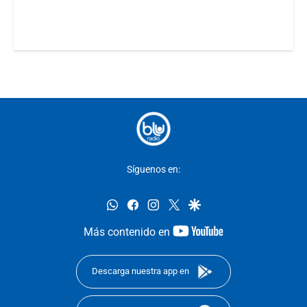
Síguenos en:
whatsapp
facebook
instagram
twitter
google
youtube-
Más contenido en
footer
Descarga nuestra app en