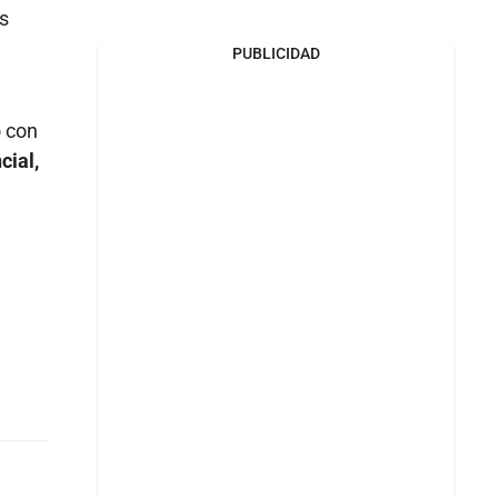
os
PUBLICIDAD
ó con
cial,