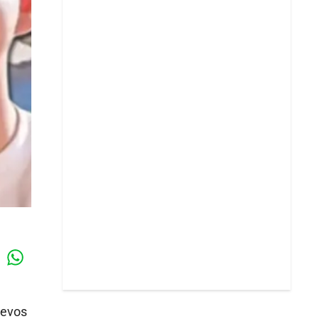
Whatsapp
k
uevos