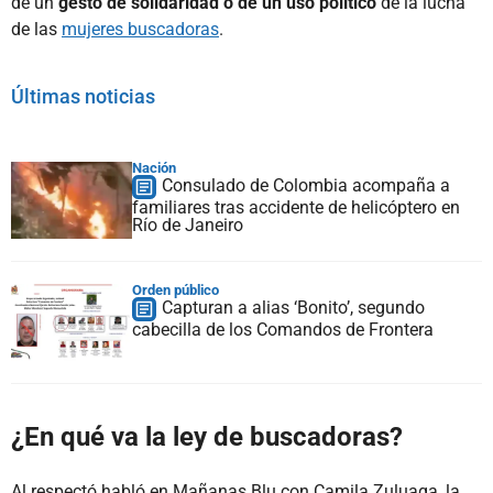
de un
gesto de solidaridad o de un uso político
de la lucha
de las
mujeres buscadoras
.
Últimas noticias
Nación
Consulado de Colombia acompaña a
familiares tras accidente de helicóptero en
Río de Janeiro
Orden público
Capturan a alias ‘Bonito’, segundo
cabecilla de los Comandos de Frontera
¿En qué va la ley de buscadoras?
Al respectó habló en Mañanas Blu con Camila Zuluaga, la