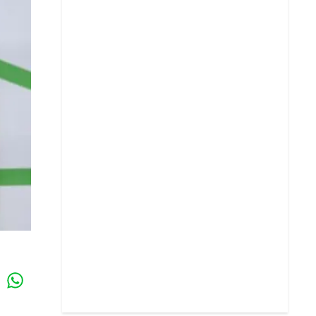
Whatsapp
k