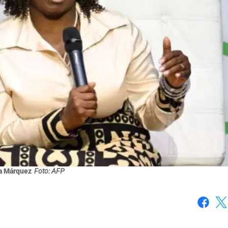
a Márquez
Foto: AFP
Faceboo
X