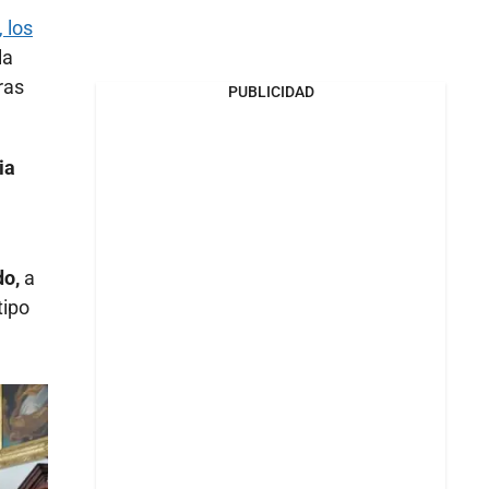
 los
la
ras
PUBLICIDAD
ia
do,
a
tipo