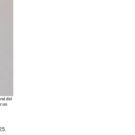
ral del
r un
25.