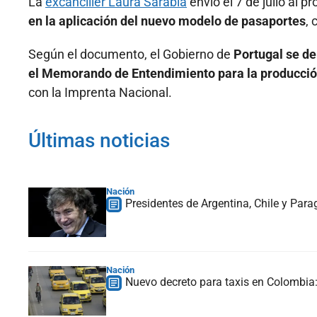
La
excanciller Laura Sarabia
envió el 7 de julio al 
en la aplicación del nuevo modelo de pasaportes
, 
Según el documento, el Gobierno de
Portugal se d
el Memorando de Entendimiento para la producció
con la Imprenta Nacional.
Últimas noticias
Nación
Presidentes de Argentina, Chile y Para
Nación
Nuevo decreto para taxis en Colombia: 