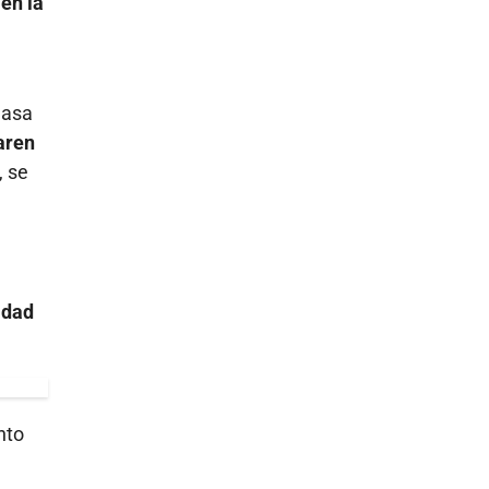
en la
Casa
aren
, se
idad
nto