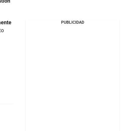
stión
mente
PUBLICIDAD
to