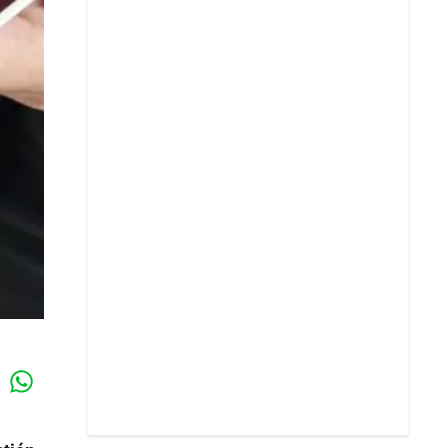
Whatsapp
k