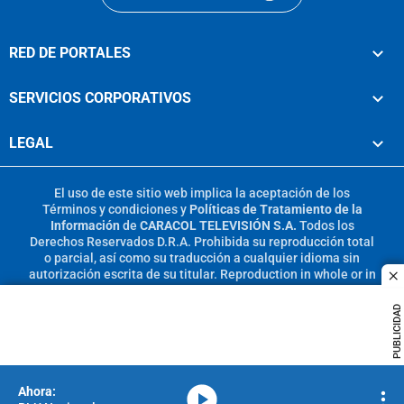
RED DE PORTALES
SERVICIOS CORPORATIVOS
LEGAL
El uso de este sitio web implica la aceptación de los
Términos y condiciones
y
Políticas de Tratamiento de la
Información
de
CARACOL TELEVISIÓN S.A.
Todos los
Derechos Reservados D.R.A. Prohibida su reproducción total
o parcial, así como su traducción a cualquier idioma sin
autorización escrita de su titular. Reproduction in whole or in
c
part, or translation without written permission is prohibited.
All rights reserved 2025.
PUBLICIDAD
MIEMBRO DE:
media-icon