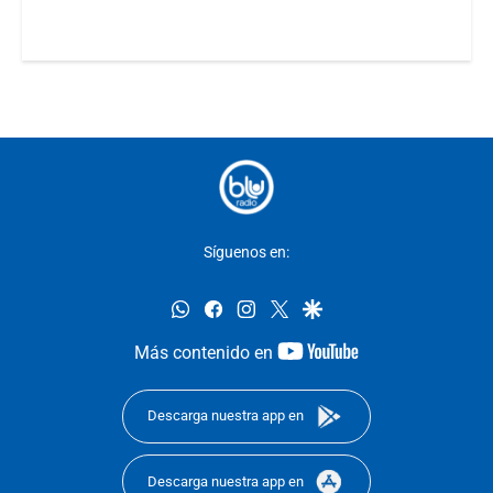
Síguenos en:
whatsapp
facebook
instagram
twitter
google
youtube-
Más contenido en
footer
Descarga nuestra app en
Descarga nuestra app en