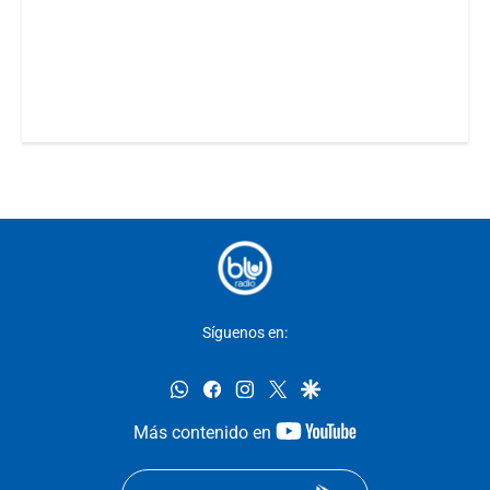
Síguenos en:
whatsapp
facebook
instagram
twitter
google
youtube-
Más contenido en
footer