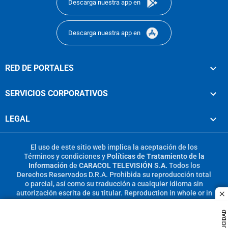
Descarga nuestra app en
Descarga nuestra app en
RED DE PORTALES
SERVICIOS CORPORATIVOS
LEGAL
El uso de este sitio web implica la aceptación de los
Términos y condiciones
y
Políticas de Tratamiento de la
Información
de
CARACOL TELEVISIÓN S.A.
Todos los
Derechos Reservados D.R.A. Prohibida su reproducción total
o parcial, así como su traducción a cualquier idioma sin
autorización escrita de su titular. Reproduction in whole or in
c
part, or translation without written permission is prohibited.
All rights reserved 2025.
PUBLICIDAD