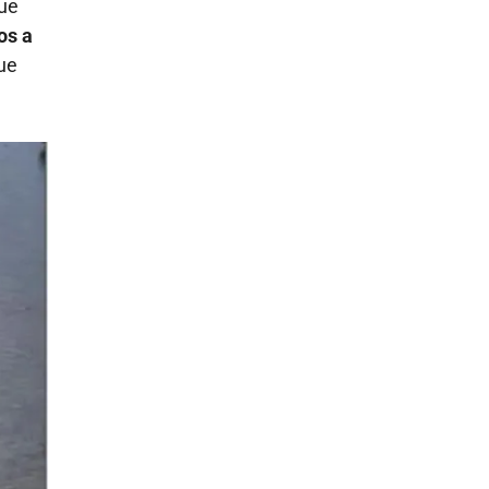
que
os a
que