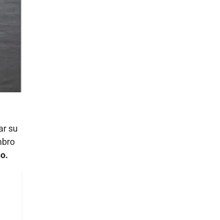
ar su
mbro
o.