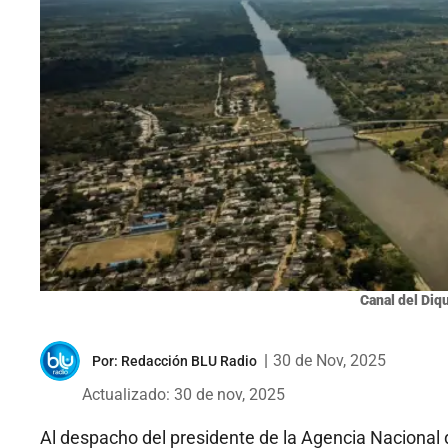
Canal del Diq
|
30 de Nov, 2025
Por:
Redacción BLU Radio
Actualizado: 30 de nov, 2025
Al despacho del presidente de la Agencia Nacional d