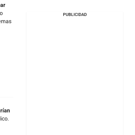
bar
no
PUBLICIDAD
temas
arían
ico.