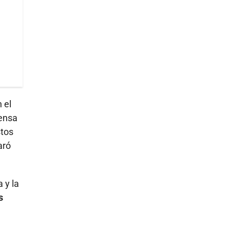
 el
fensa
stos
aró
 y la
s