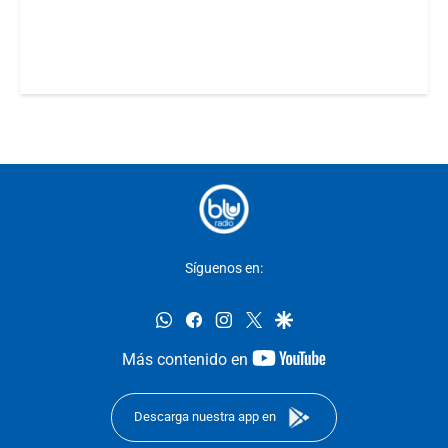
Síguenos en:
whatsapp
facebook
instagram
twitter
google
youtube-
Más contenido en
footer
Descarga nuestra app en