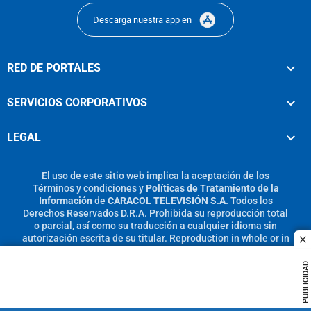
Descarga nuestra app en
RED DE PORTALES
SERVICIOS CORPORATIVOS
LEGAL
El uso de este sitio web implica la aceptación de los
Términos y condiciones
y
Políticas de Tratamiento de la
Información
de
CARACOL TELEVISIÓN S.A.
Todos los
Derechos Reservados D.R.A. Prohibida su reproducción total
o parcial, así como su traducción a cualquier idioma sin
autorización escrita de su titular. Reproduction in whole or in
c
part, or translation without written permission is prohibited.
All rights reserved 2025.
PUBLICIDAD
MIEMBRO DE: