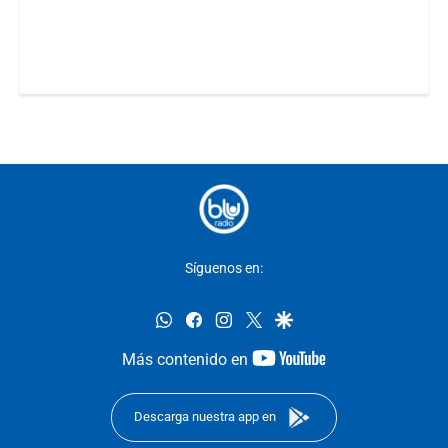
Síguenos en:
whatsapp
facebook
instagram
twitter
google
youtube-
Más contenido en
footer
Descarga nuestra app en