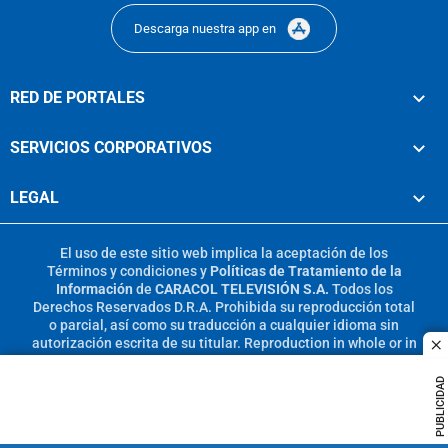
Descarga nuestra app en
RED DE PORTALES
SERVICIOS CORPORATIVOS
LEGAL
El uso de este sitio web implica la aceptación de los
Términos y condiciones
y
Políticas de Tratamiento de la
Información
de
CARACOL TELEVISIÓN S.A.
Todos los
Derechos Reservados D.R.A. Prohibida su reproducción total
o parcial, así como su traducción a cualquier idioma sin
autorización escrita de su titular. Reproduction in whole or in
c
part, or translation without written permission is prohibited.
All rights reserved 2025.
PUBLICIDAD
MIEMBRO DE: