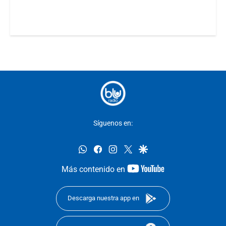
Síguenos en:
whatsapp
facebook
instagram
twitter
google
youtube-
Más contenido en
footer
Descarga nuestra app en