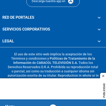
Descarga nuestra app en
RED DE PORTALES
SERVICIOS CORPORATIVOS
LEGAL
El uso de este sitio web implica la aceptación de los
Términos y condiciones
y
Políticas de Tratamiento de la
Información
de
CARACOL TELEVISIÓN S.A.
Todos los
Derechos Reservados D.R.A. Prohibida su reproducción total
o parcial, así como su traducción a cualquier idioma sin
autorización escrita de su titular. Reproduction in whole or in
c
part, or translation without written permission is prohibited.
All rights reserved 2025.
PUBLICIDAD
MIEMBRO DE: