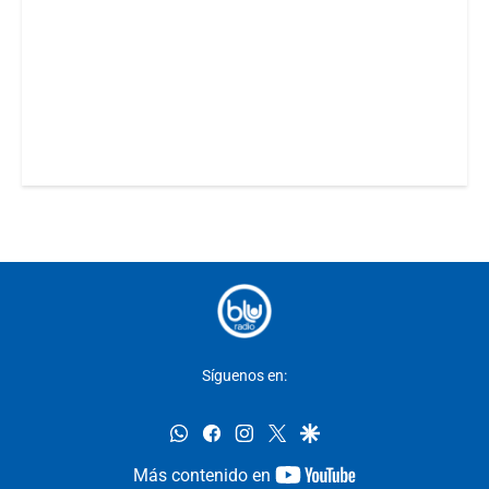
Síguenos en:
whatsapp
facebook
instagram
twitter
google
youtube-
Más contenido en