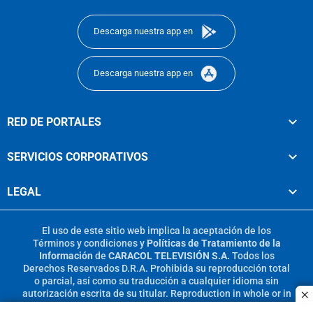
footer
Descarga nuestra app en
Descarga nuestra app en
RED DE PORTALES
SERVICIOS CORPORATIVOS
LEGAL
El uso de este sitio web implica la aceptación de los
Términos y condiciones
y
Políticas de Tratamiento de la
Información
de
CARACOL TELEVISIÓN S.A.
Todos los
Derechos Reservados D.R.A. Prohibida su reproducción total
o parcial, así como su traducción a cualquier idioma sin
autorización escrita de su titular. Reproduction in whole or in
c
part, or translation without written permission is prohibited.