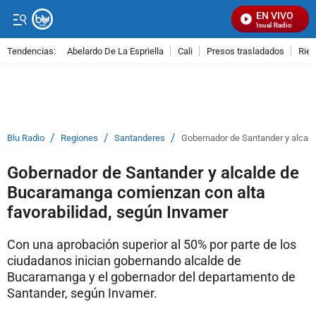
EN VIVO
Señal Visual Radio
Tendencias:
Abelardo De La Espriella
Cali
Presos trasladados
Rie
PUBLICIDAD
/
/
/
Blu Radio
Regiones
Santanderes
Gobernador de Santander y alcal
Gobernador de Santander y alcalde de
Bucaramanga comienzan con alta
favorabilidad, según Invamer
Con una aprobación superior al 50% por parte de los
ciudadanos inician gobernando alcalde de
Bucaramanga y el gobernador del departamento de
Santander, según Invamer.