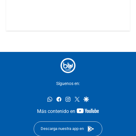
Síguenos en:
whatsapp
facebook
instagram
twitter
google
youtube-
Más contenido en
footer
Descarga nuestra app en