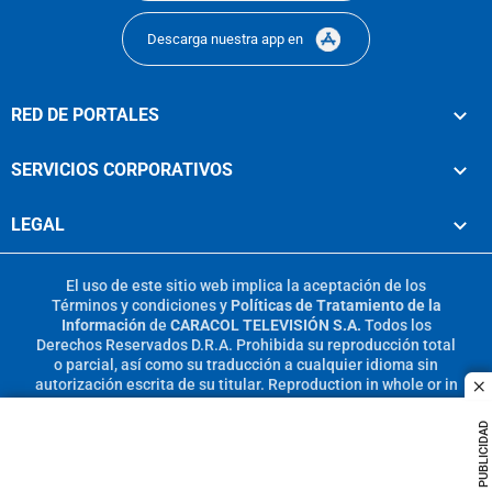
Descarga nuestra app en
RED DE PORTALES
SERVICIOS CORPORATIVOS
LEGAL
El uso de este sitio web implica la aceptación de los
Términos y condiciones
y
Políticas de Tratamiento de la
Información
de
CARACOL TELEVISIÓN S.A.
Todos los
Derechos Reservados D.R.A. Prohibida su reproducción total
o parcial, así como su traducción a cualquier idioma sin
autorización escrita de su titular. Reproduction in whole or in
c
part, or translation without written permission is prohibited.
All rights reserved 2025.
PUBLICIDAD
MIEMBRO DE: